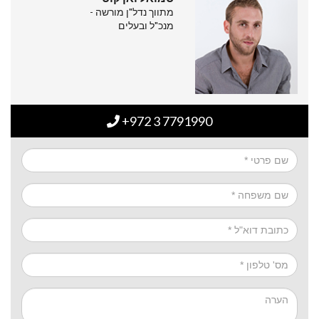
מתווך נדל"ן מורשה -
מנכ"ל ובעלים
+972 3 7791990