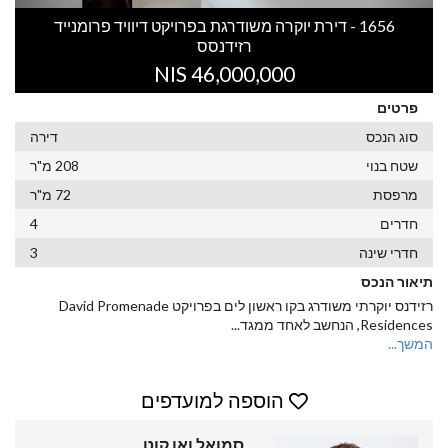
1656 - דירת יוקרה משודרגת בפרויקט דיוויד פרומנייד
רזידנסס
46,000,000 NIS
פרטים
סוג הנכס
דירה
שטח בנוי
208 מ"ר
מרפסת
72 מ"ר
חדרים
4
חדרי שינה
3
תיאור הנכס
רזידנס יוקרתי משודרג בקו ראשון לים בפרויקט David Promenade
Residences, הנחשב לאחד ממגד
...
המשך...
הוספה למועדפים
סמואל ואן קוט