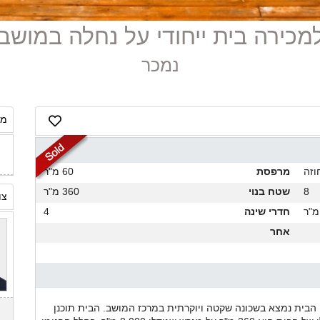
נמכר
מח
וזה
מרפסת
60 מ"ר
8
שטח בנוי
360 מ"ר
צו
חדרי שינה
4
אחר
הבית נמצא בשכונה שקטה ויוקרתית במרכז המושב. הבית תוכנן