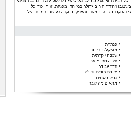
בסגנון ים תיכוני ומשלב בחלל הפנימי צבעים רבים. גודלו של הבית הוא 360 מ"ר על מגרש שגודלו 8,000 מ"ר. בחלל הפנימי
עיצובו ויחידת הורים גדולה במיוחד ומפנקת. זאת ועוד, כל
 והתקרות גבוהות מאוד ומעניקות יוקרה לעיצובו המיוחד של
פנתי/ת
מושקע/ת ביותר
שכונה יוקרתית
סלון גדול ומואר
חדר עבודה
יחידת הורים גדולה
בריכת שחיה
מתאים/מה לנכה