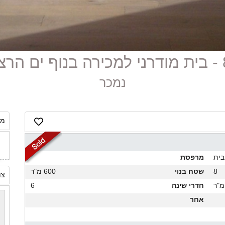
ליה
נמכר
מח
בית
מרפסת
8
שטח בנוי
600 מ"ר
צו
חדרי שינה
6
אחר