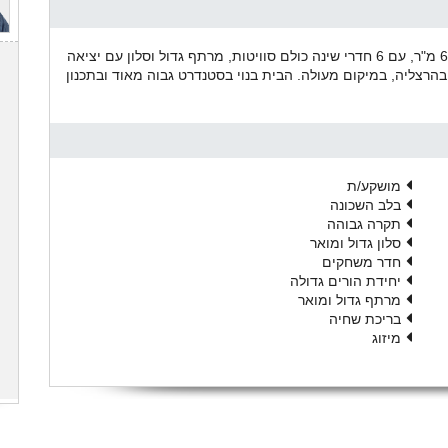
וילה מודרנית גדולה ומוארת 8 חדרים בשטח בנוי של 600 מ"ר, עם 6 חדרי שינה כולם סוויטות, מרתף גדול וסלון עם יציאה
בהרצליה, במיקום מעולה. הבית בנוי בסטנדרט גבוה מאוד ובתכנון
מושקע/ת
בלב השכונה
תקרה גבוהה
סלון גדול ומואר
חדר משחקים
יחידת הורים גדולה
מרתף גדול ומואר
בריכת שחיה
מיזוג