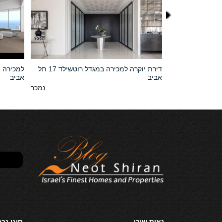
 גבוהה במגדל
דירת יוקרה למכירה במגדל רוטשילד 17 תל
למכירה פ
נוף לים
אביב
אביב
P.O.R
נמכר
נאות שירן
סוגי נכ