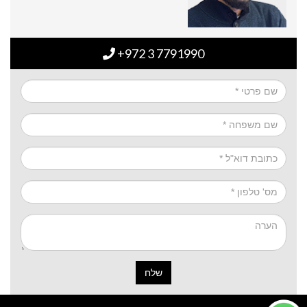
+972 3 7791990
שלח