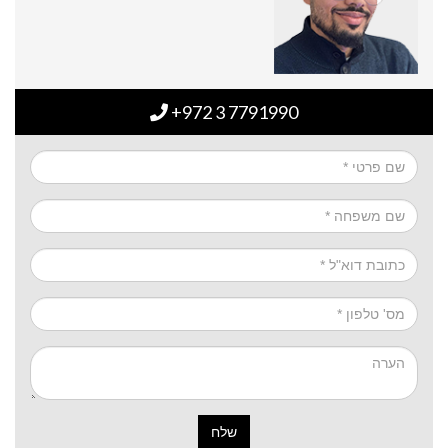
+972 3 7791990
שלח