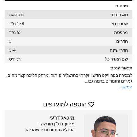
פרטים
סוג הנכס
פנטהאוז
שטח בנוי
158 מ"ר
מרפסת
53 מ"ר
חדרים
5
חדרי שינה
3-4
שם האדריכל
רני זיס
תיאור הנכס
למכירה בפרוייקט חדש ויוקרתי בהרצליה פיתוח, מרחק הליכה קצר מהים.
גמרים וחומרים ברמה גבו
...
המשך...
הוספה למועדפים
מיכאל דרעי
מתווך נדל"ן מורשה -
הרצליה פיתוח וכפר שמריהו